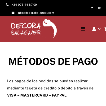
Saltar
+34 973 44 87 09
al
info@decorabalaguer.com
contenido
Toggle
Navigation
Inicio
¿Quiénes somos?
MÉTODOS DE PAGO
Sectores
Los pagos de los pedidos se pueden realizar
Proyectos
mediante tarjeta de crédito o débito a través de
VISA – MASTERCARD – PAYPAL
.
Contacto