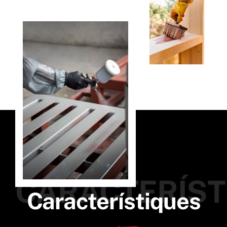
CARACTERÍST
Característiques