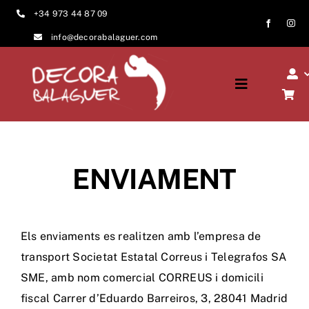
Skip
+34 973 44 87 09
to
info@decorabalaguer.com
content
Toggle
Navigation
Inici
Qui som?
ENVIAMENT
Sectors
Els enviaments es realitzen amb l’empresa de
Projectes
transport Societat Estatal Correus i Telegrafos SA
SME, amb nom comercial CORREUS i domicili
Contacte
fiscal Carrer d’Eduardo Barreiros, 3, 28041 Madrid