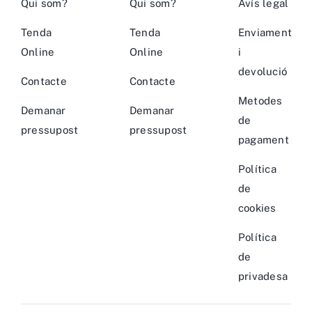
Qui som?
Qui som?
Avís legal
Tenda
Tenda
Enviament
Online
Online
i
devolució
Contacte
Contacte
Metodes
Demanar
Demanar
de
pressupost
pressupost
pagament
Política
de
cookies
Política
de
privadesa