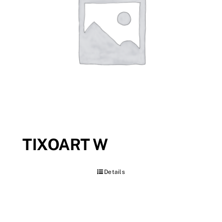
TIXOART W
Details