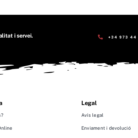
litat i servei.
+34 973 44
a
Legal
m?
Avís legal
Online
Enviament i devolució