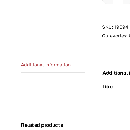
ADIT
ACTI
DE
SKU:
19094
OXID
Categories:
quant
Additional information
Additional 
Litre
Related products