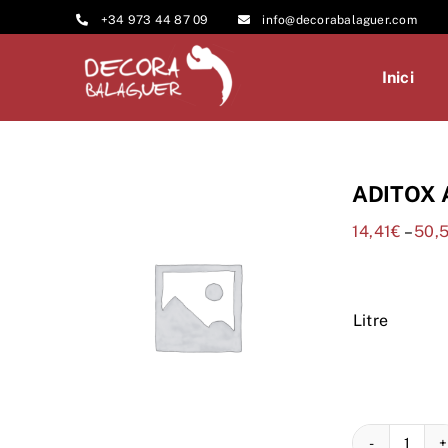
Skip
+34 973 44 87 09
info@decorabalaguer.com
to
content
Inici
ADITOX 
14,41
€
–
50,
Litre