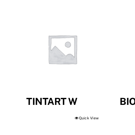
TINTART W
BI
Quick View