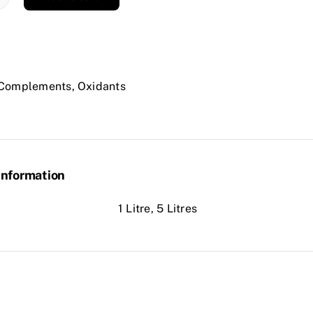
OX
VADOR
O
Complements
,
Oxidants
ity
information
1 Litre, 5 Litres