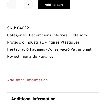
Add to cart
ARTICRIL
MILLENIUM
BLANCO
SKU:
04022
quantity
Categories:
Decoracions Interiors i Exteriors -
Protecció Industrial
,
Pintures Plàstiques
,
Restauració Façanes - Conservació Patrimonial
,
Revestiments de Façanes
Additional information
Additional information