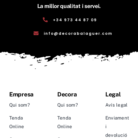
La millor qualitat i servei.
+34 973 44 87 09
info@decorabalaguer.com
Empresa
Decora
Legal
Qui som?
Qui som?
Avís legal
Tenda
Tenda
Enviament
Online
Online
i
devolució