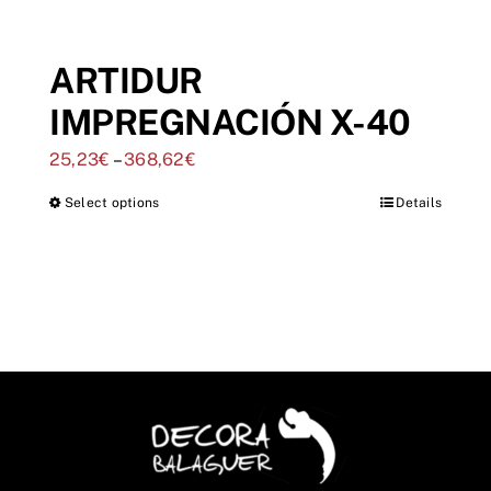
ARTIDUR
IMPREGNACIÓN X-40
25,23
€
–
368,62
€
Select options
Details