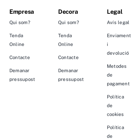
Empresa
Decora
Legal
Qui som?
Qui som?
Avís legal
Tenda
Tenda
Enviament
Online
Online
i
devolució
Contacte
Contacte
Metodes
Demanar
Demanar
de
pressupost
pressupost
pagament
Política
de
cookies
Política
de