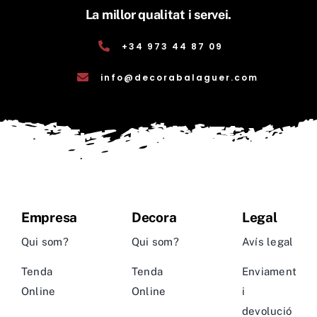
La millor qualitat i servei.
+34 973 44 87 09
info@decorabalaguer.com
Empresa
Decora
Legal
Qui som?
Qui som?
Avís legal
Tenda
Tenda
Enviament
Online
Online
i
devolució