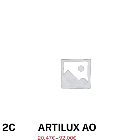
 2C
ARTILUX AO
20,47
€
–
92,00
€