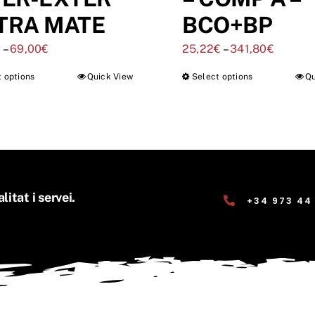
TRA MATE
BCO+BP
€
–
69,00
€
25,22
€
–
341,80
€
t options
Quick View
Select options
Qu
litat i servei.
+34 973 44