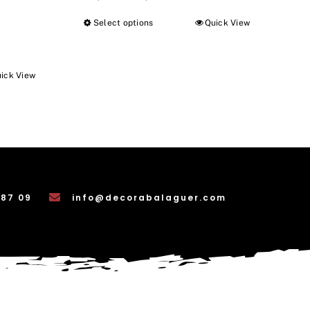
Select options
Quick View
ick View
 87 09
info@decorabalaguer.com