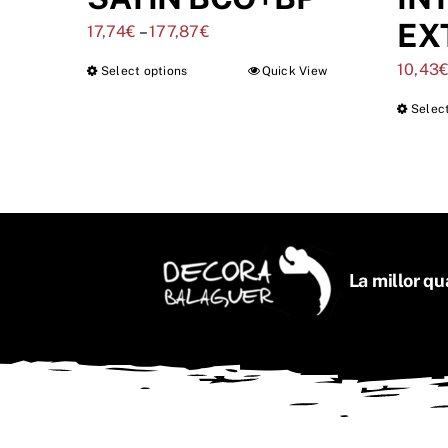
EX
17,74
€
–
177,87
€
10,43
Select options
Quick View
Selec
La millor qua