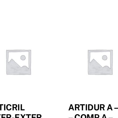
TICRIL
ARTIDUR A –
TER-EXTER
– COMP A –