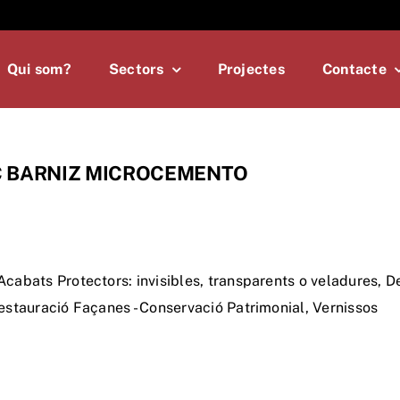
Qui som?
Sectors
Projectes
Contacte
C BARNIZ MICROCEMENTO
Acabats Protectors: invisibles, transparents o veladures
,
De
estauració Façanes - Conservació Patrimonial
,
Vernissos