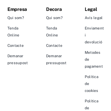
Empresa
Decora
Legal
Qui som?
Qui som?
Avís legal
Tenda
Tenda
Enviament
Online
Online
i
devolució
Contacte
Contacte
Metodes
Demanar
Demanar
de
pressupost
pressupost
pagament
Política
de
cookies
Política
de