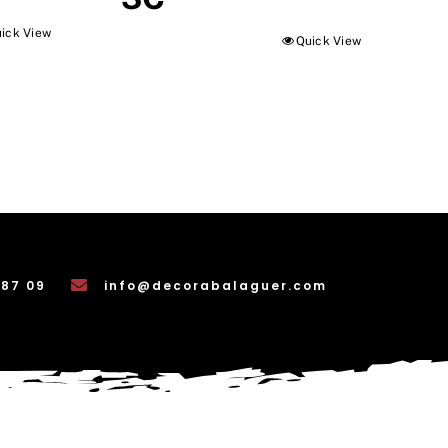
ick View
Quick View
 87 09
info@decorabalaguer.com