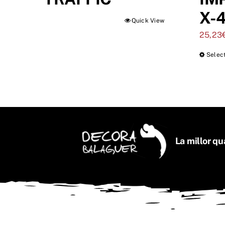
X-
Quick View
25,23
Selec
La millor qua