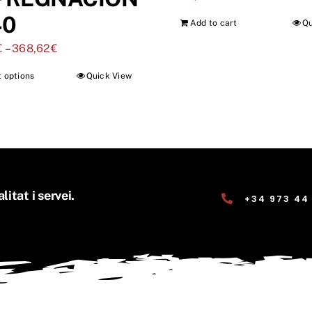
40
Add to cart
Qu
€
–
368,62
€
t options
Quick View
litat i servei.
+34 973 44