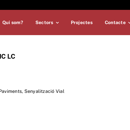
Qui som?
Sectors
Projectes
Contacte
IC LC
Paviments
,
Senyalització Vial