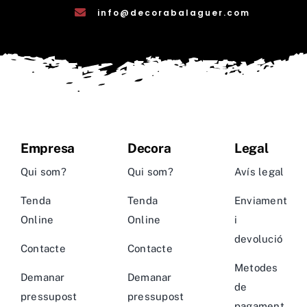
info@decorabalaguer.com
Empresa
Decora
Legal
Qui som?
Qui som?
Avís legal
Tenda
Tenda
Enviament
Online
Online
i
devolució
Contacte
Contacte
Metodes
Demanar
Demanar
de
pressupost
pressupost
pagament