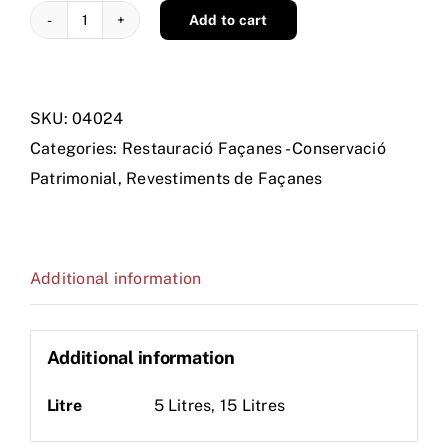
Add to cart
ARTICRIL
SILOXANO
BLANCO
SKU:
04024
quantity
Categories:
Restauració Façanes - Conservació
Patrimonial
,
Revestiments de Façanes
Additional information
Additional information
Litre
5 Litres, 15 Litres