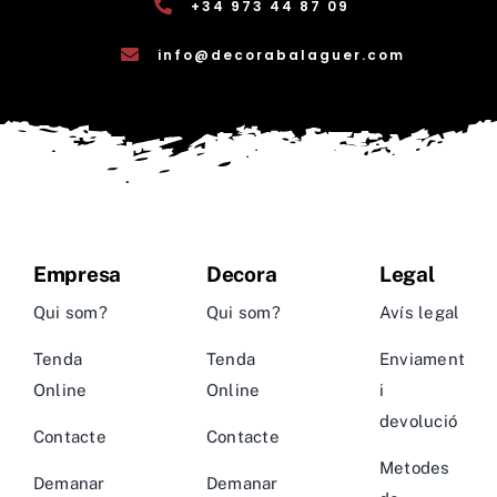
+34 973 44 87 09
info@decorabalaguer.com
Empresa
Decora
Legal
Qui som?
Qui som?
Avís legal
Tenda
Tenda
Enviament
Online
Online
i
devolució
Contacte
Contacte
Metodes
Demanar
Demanar