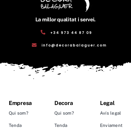
La millor qualitat i servei.
+34 973 44 87 09
info@decorabalaguer.com
Empresa
Decora
Legal
Qui som?
Qui som?
Avís legal
Tenda
Tenda
Enviament