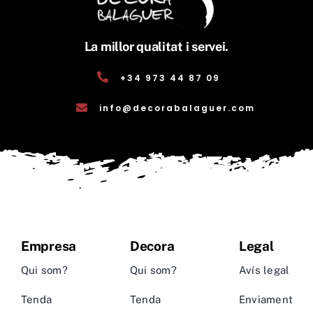
La millor qualitat i servei.
+34 973 44 87 09
info@decorabalaguer.com
Empresa
Decora
Legal
Qui som?
Qui som?
Avís legal
Tenda
Tenda
Enviament